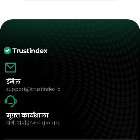
ईमेल
support@trustindex.io
मुफ़्त कार्यशाला
अभी अपॉइंटमेंट बुक करें