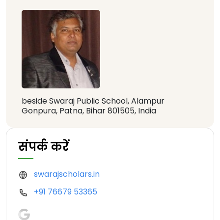
beside Swaraj Public School, Alampur
Gonpura, Patna, Bihar 801505, India
संपर्क करें
swarajscholars.in
+91 76679 53365