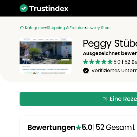
Kategorien
Shopping & Fashion
Jewelry Store
Peggy Stüb
Ausgezeichnet bewer
5.0
|
52
Be
Verifiziertes Unt
Eine Rez
Bewertungen
5.0
|
52
Gesamt