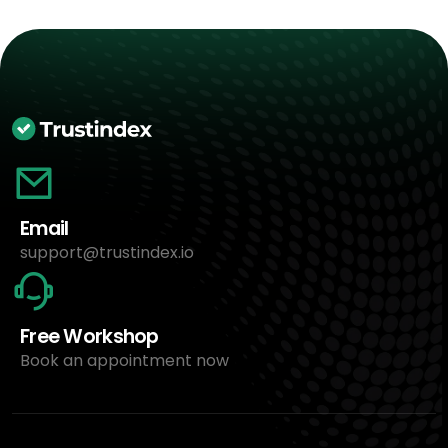
Email
support@trustindex.io
Free Workshop
Book an appointment now