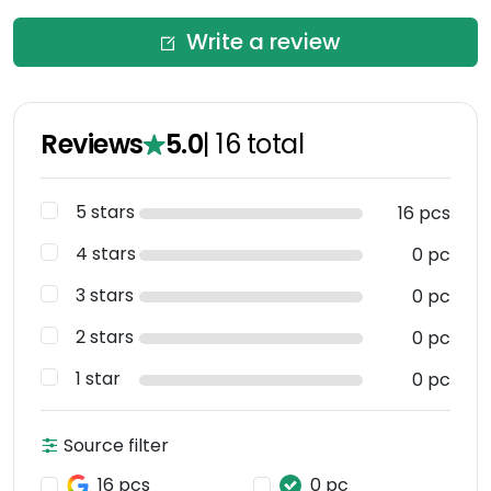
Write a review
Reviews
5.0
|
16
total
5 stars
16 pcs
4 stars
0 pc
3 stars
0 pc
2 stars
0 pc
1 star
0 pc
Source filter
16 pcs
0 pc