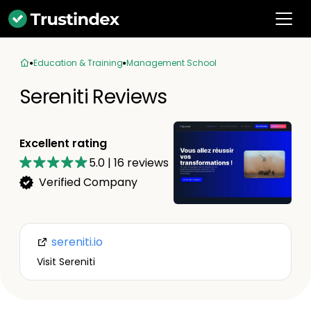
Education & Training
Management School
Sereniti Reviews
Excellent rating
5.0
|
16
reviews
Verified Company
sereniti.io
Visit Sereniti