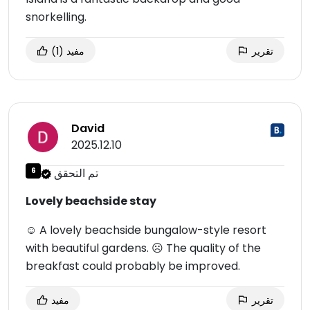
snorkelling.
تقرير
مفيد
(1)
David
2025.12.10
تم التحقق
6
Lovely beachside stay
☺ A lovely beachside bungalow-style resort
with beautiful gardens. ☹ The quality of the
breakfast could probably be improved.
تقرير
مفيد