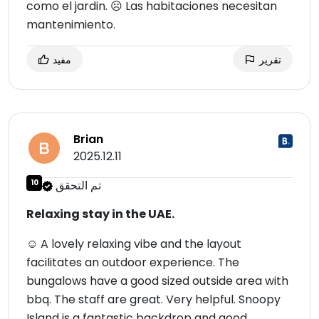
como el jardin. ☹ Las habitaciones necesitan
mantenimiento.
تقرير
مفيد
Brian
2025.12.11
تم التحقق
10
Relaxing stay in the UAE.
☺ A lovely relaxing vibe and the layout
facilitates an outdoor experience. The
bungalows have a good sized outside area with
bbq. The staff are great. Very helpful. Snoopy
Island is a fantastic backdrop and good