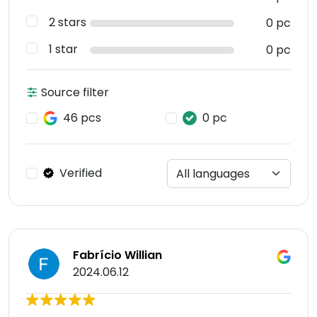
2 stars
0 pc
1 star
0 pc
Source filter
46 pcs
0 pc
Verified
Fabrício Willian
2024.06.12