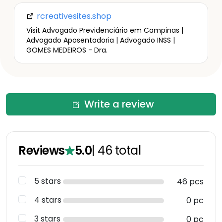
rcreativesites.shop
Visit Advogado Previdenciário em Campinas |
Advogado Aposentadoria | Advogado INSS |
GOMES MEDEIROS - Dra.
Write a review
Reviews
5.0
|
46
total
5 stars
46 pcs
4 stars
0 pc
3 stars
0 pc