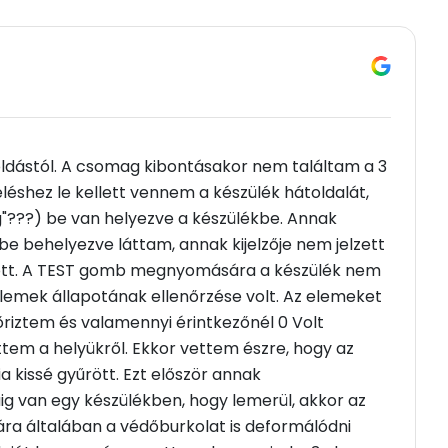
oldástól. A csomag kibontásakor nem találtam a 3
éshez le kellett vennem a készülék hátoldalát,
g"???) be van helyezve a készülékbe. Annak
be behelyezve láttam, annak kijelzője nem jelzett
ított. A TEST gomb megnyomására a készülék nem
 elemek állapotának ellenőrzése volt. Az elemeket
riztem és valamennyi érintkezőnél 0 Volt
ttem a helyükről. Ekkor vettem észre, hogy az
 kissé gyűrött. Ezt először annak
ig van egy készülékben, hogy lemerül, akkor az
ára általában a védőburkolat is deformálódni