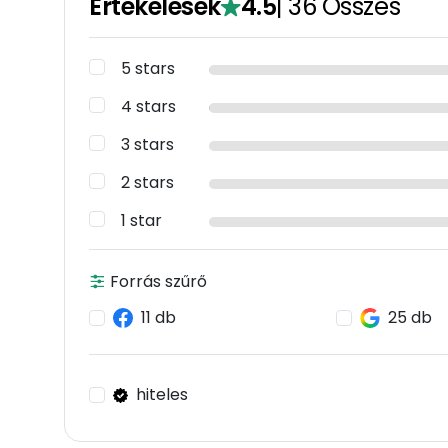
Értékelések
4.5
|
36
Összes
5 stars
4 stars
3 stars
2 stars
1 star
Forrás szűrő
11 db
25 db
hiteles