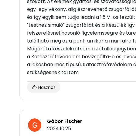
szokott. Az elemek gyártási és szavatossági 
egy-egy vékony, alig észrevehető zsugorfóliáb
és így egyik sem tudja leadni a 1,5 V-os fesz
"testhez simuló" zsugorfóliát és a készülék íg
felszerelésnél hasonló figyelemsségre és tü
található meg az a pont, amikor a már falra fe
Magáról a készülékről sem a Jótállási jegyben
a Katasztrófavédelem bevizsgálta-e és javaso
a lakásban más típusú, Katasztrófavédelem ált
szükségesnek tartom.
Hasznos
Gábor Fischer
2024.10.25