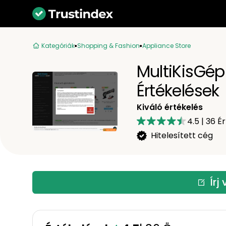
Kategóriák
Shopping & Fashion
Appliance Store
MultiKisGé
Értékelések
Kiváló értékelés
4.5
|
36
Ér
Hitelesített cég
Írj