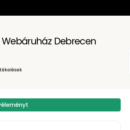
p Webáruház Debrecen
tékelések
 véleményt