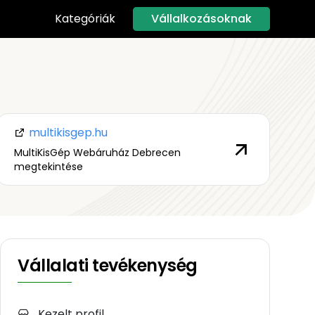
Vállalkozásoknak
Kategóriák
multikisgep.hu
MultiKisGép Webáruház Debrecen
megtekintése
Vállalati tevékenység
Kezelt profil