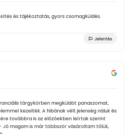
sítés és tájékoztatás, gyors csomagküldés.
Jelentés
aranciális tárgykörben megküldöt panaszomat,
lemmel kezelték. A hibának vélt jelenség náluk és
ére továbbra is az előzőekben leírtak szerint
m.- Jó magam is már többször vásároltam tőlük,