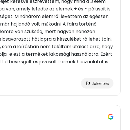
idejét keresve észrevettem, hogy mind a 3 elem
a van, amely lefedte az elemek + és - pólusait is
ültséget. Mindhárom elemről levettem az egészen
y már hajlandó volt működni. A falra történő
relemre van szükség, mert nagyon nehezen
lcsavarozott hátlapra a készüléket rá lehet tolni.
, sem a leírásban nem találtam utalást arra, hogy
lja-e ezt a terméket lakossági használatra. Ezért
al bevizsgált és javasolt termék használatát is
Jelentés