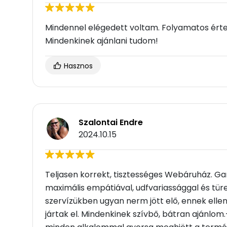
Mindennel elégedett voltam. Folyamatos érte
Mindenkinek ajánlani tudom!
Hasznos
Szalontai Endre
2024.10.15
Teljasen korrekt, tisztességes Webáruház. G
maximális empátiával, udfvariassággal és türe
szervízükben ugyan nerm jött elő, ennek ellen
jártak el. Mindenkinek szívbő, bátran ajánlo