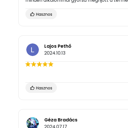
minden alkalommal gyorsa meghjött a termé
Hasznos
Lajos Pethő
2024.10.13
Hasznos
Géza Bradács
2024.07.17