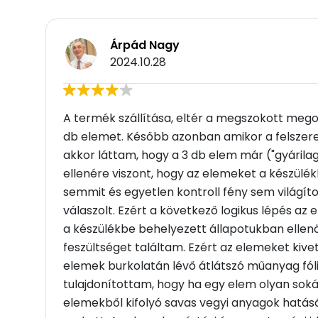
Árpád Nagy
2024.10.28
A termék szállítása, eltér a megszokott meg
db elemet. Később azonban amikor a felszerel
akkor láttam, hogy a 3 db elem már ("gyárila
ellenére viszont, hogy az elemeket a készülék
semmit és egyetlen kontroll fény sem világ
válaszolt. Ezért a következő logikus lépés az
a készülékbe behelyezett állapotukban ellenő
feszültséget találtam. Ezért az elemeket kive
elemek burkolatán lévő átlátszó műanyag fólia
tulajdonítottam, hogy ha egy elem olyan soká
elemekből kifolyó savas vegyi anyagok hatás