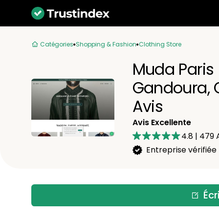
Catégories
Shopping & Fashion
Clothing Store
Muda Paris 
Gandoura, 
Avis
Avis Excellente
4.8
|
479
A
Entreprise vérifiée
Écr