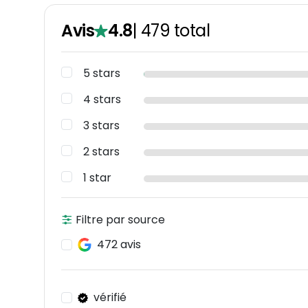
Avis
4.8
|
479
total
5 stars
4 stars
3 stars
2 stars
1 star
Filtre par source
472 avis
vérifié