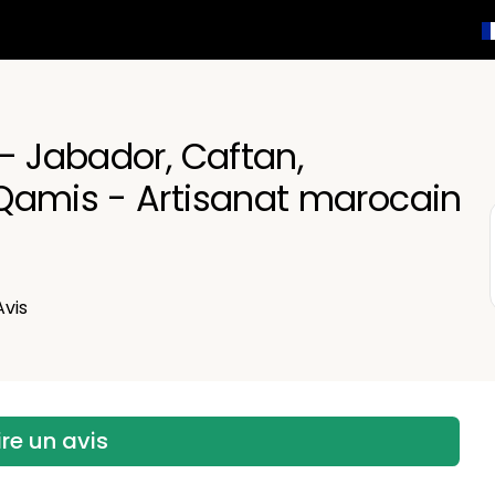
English
Français
- Jabador, Caftan,
Qamis - Artisanat marocain
vis
ire un avis