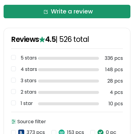
Write a review
Reviews
4.5
|
526
total
5 stars
336 pcs
4 stars
148 pcs
3 stars
28 pcs
2 stars
4 pcs
1 star
10 pcs
Source filter
373 pcs
153 pcs
0 pc