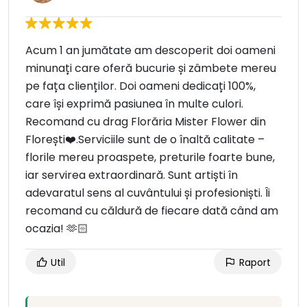
Acum 1 an jumătate am descoperit doi oameni
minunați care oferă bucurie și zâmbete mereu
pe fața clienților. Doi oameni dedicați 100%,
care își exprimă pasiunea în multe culori.
Recomand cu drag Florăria Mister Flower din
Florești❤️.Serviciile sunt de o înaltă calitate –
florile mereu proaspete, preturile foarte bune,
iar servirea extraordinară. Sunt artiști în
adevaratul sens al cuvântului și profesioniști. Îi
recomand cu căldură de fiecare dată când am
ocazia! 🫶🏻
Util
Raport