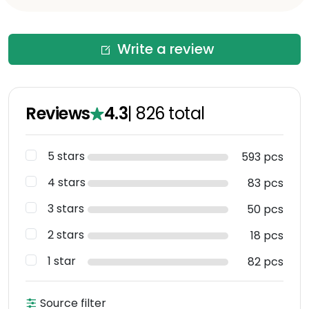
Write a review
Reviews
4.3
|
826
total
5 stars
593 pcs
4 stars
83 pcs
3 stars
50 pcs
2 stars
18 pcs
1 star
82 pcs
Source filter