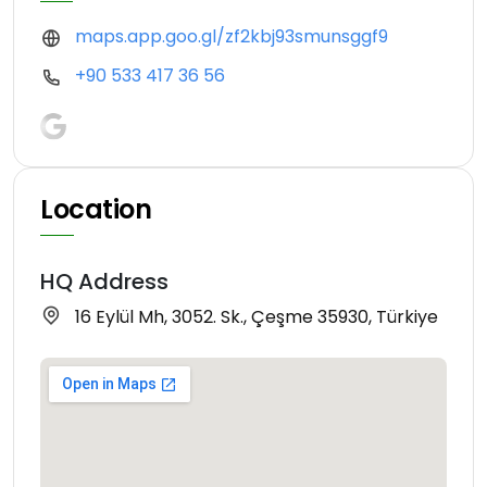
maps.app.goo.gl/zf2kbj93smunsggf9
+90 533 417 36 56
Location
HQ Address
16 Eylül Mh, 3052. Sk., Çeşme 35930, Türkiye