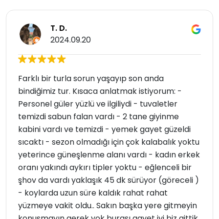
T. D.
2024.09.20
Farklı bir turla sorun yaşayıp son anda
bindiğimiz tur. Kısaca anlatmak istiyorum: -
Personel güler yüzlü ve ilgiliydi - tuvaletler
temizdi sabun falan vardı - 2 tane giyinme
kabini vardı ve temizdi - yemek gayet güzeldi
sıcaktı - sezon olmadığı için çok kalabalık yoktu
yeterince güneşlenme alanı vardı - kadın erkek
oranı yakındı aykırı tipler yoktu - eğlenceli bir
şhov da vardı yaklaşık 45 dk sürüyor (göreceli )
- koylarda uzun süre kaldık rahat rahat
yüzmeye vakit oldu.. Sakın başka yere gitmeyin
konuşmayın gerek yok burası gayet iyi biz gittik