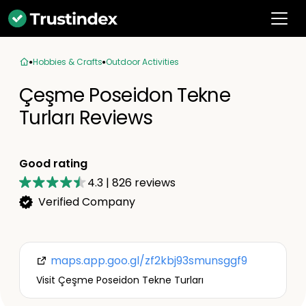
Hobbies & Crafts
Outdoor Activities
Çeşme Poseidon Tekne
Turları Reviews
Good rating
4.3
|
826
reviews
Verified Company
maps.app.goo.gl/zf2kbj93smunsggf9
Visit Çeşme Poseidon Tekne Turları