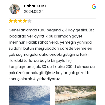
Bahar KURT
2024.09.24
Genel anlamda turu beğendik, 3 koy gezildi, üst
localarda yer ayırttık bu kısımdan gayet
memnun kaldık rahat yerdi, yemeğin yanında
su dahil bütün meşrubatları ücretle vermeleri
çok saçma geldi daha önceki gittiğimiz farklı
illerdeki turlarda böyle birşeyle hiç
karşılaşmamıştık, 30 cc lik bira 200 tl olması da
çok üzdü pahalı, gittiğimiz koylar çok güzeldi
sonuç olarak 4 yıldız diyoruz