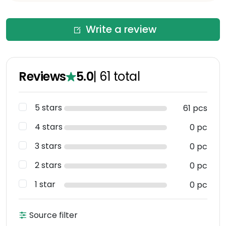
Write a review
Reviews
5.0
|
61
total
5 stars
61 pcs
4 stars
0 pc
3 stars
0 pc
2 stars
0 pc
1 star
0 pc
Source filter