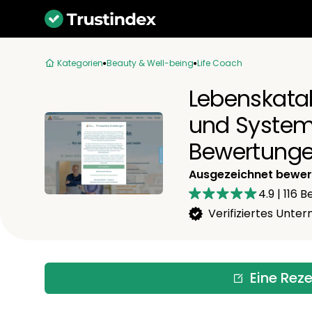
Kategorien
Beauty & Well-being
Life Coach
Lebenskatal
und System
Bewertung
Ausgezeichnet bewer
4.9
|
116
Be
Verifiziertes Unt
Eine Rez