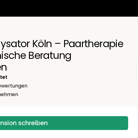
ysator Köln – Paartherapie
ische Beratung
en
tet
wertungen
ernehmen
ension schreiben