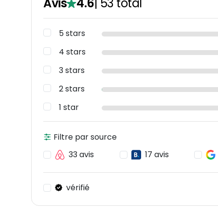
Avis
4.6
|
53
total
5 stars
4 stars
3 stars
2 stars
1 star
Filtre par source
33 avis
17 avis
vérifié