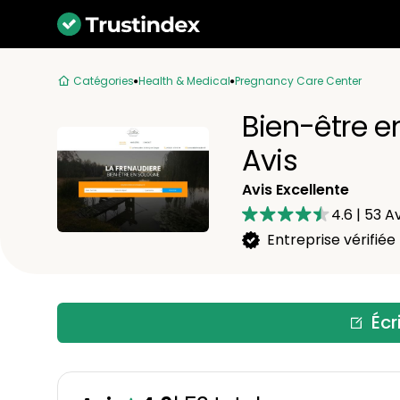
Catégories
Health & Medical
Pregnancy Care Center
Bien-être e
Avis
Avis Excellente
4.6
|
53
Av
Entreprise vérifiée
Écr