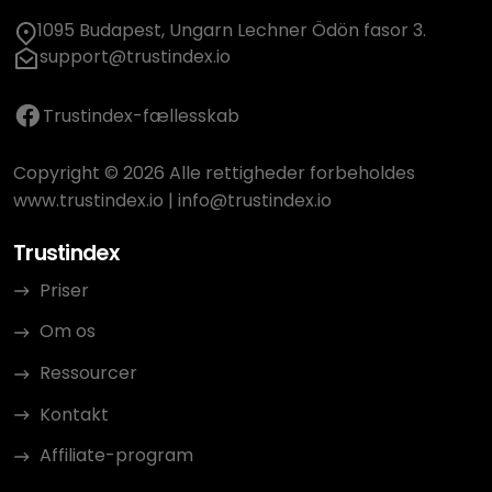
1095 Budapest, Ungarn Lechner Ödön fasor 3.
support@trustindex.io
Trustindex-fællesskab
Copyright © 2026 Alle rettigheder forbeholdes
www.trustindex.io
|
info@trustindex.io
Trustindex
Priser
Om os
Ressourcer
Kontakt
Affiliate-program