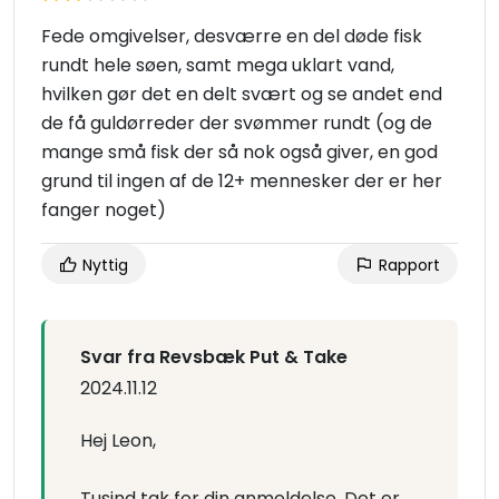
Fede omgivelser, desværre en del døde fisk
rundt hele søen, samt mega uklart vand,
hvilken gør det en delt svært og se andet end
de få guldørreder der svømmer rundt (og de
mange små fisk der så nok også giver, en god
grund til ingen af de 12+ mennesker der er her
fanger noget)
Nyttig
Rapport
Svar fra Revsbæk Put & Take
2024.11.12
Hej Leon,
Tusind tak for din anmeldelse. Det er