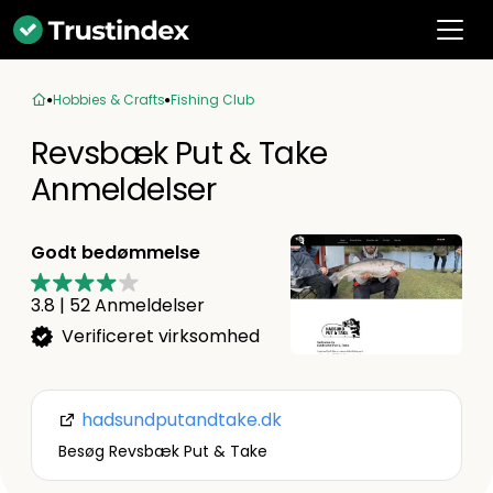
Hobbies & Crafts
Fishing Club
Revsbæk Put & Take
Anmeldelser
Godt bedømmelse
3.8
|
52
Anmeldelser
Verificeret virksomhed
hadsundputandtake.dk
Besøg Revsbæk Put & Take