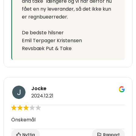
and take" længere og vi har derfor nu
fået en ny leverandør, så det ikke kun
er regnbueørreder.
De bedste hilsner
Emil Terpager Kristensen
Revsbæk Put & Take
Jocke
2024.12.21
Önskemål
Nyttig
Rapport