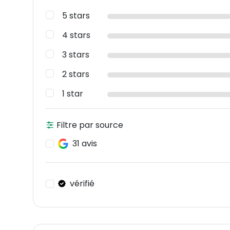
5 stars
4 stars
3 stars
2 stars
1 star
Filtre par source
31 avis
vérifié