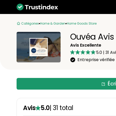
Catégories
Home & Garden
Home Goods Store
Ouvéa Avis
Avis Excellente
5.0
|
31
Avi
Entreprise vérifiée
Écr
Avis
5.0
|
31
total