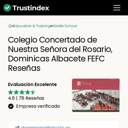
Education & Training
Middle School
Colegio Concertado de
Nuestra Señora del Rosario,
Dominicas Albacete FEFC
Reseñas
Evaluación Excelente
4.6
|
78
Reseñas
Empresa verificada
dominicasalbacete.es