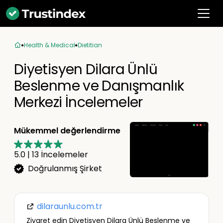
Health & Medical
Dietitian
Diyetisyen Dilara Ünlü
Beslenme ve Danışmanlık
Merkezi İncelemeler
Mükemmel değerlendirme
5.0
|
13
İncelemeler
Doğrulanmış Şirket
dilaraunlu.com.tr
Ziyaret edin Diyetisyen Dilara Ünlü Beslenme ve