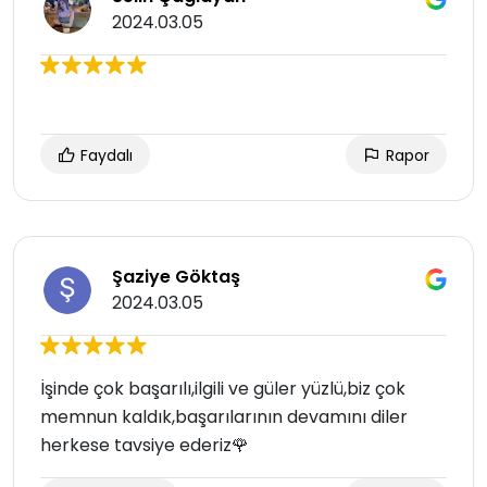
2024.03.05
Faydalı
Rapor
Şaziye Göktaş
2024.03.05
İşinde çok başarılı,ilgili ve güler yüzlü,biz çok
memnun kaldık,başarılarının devamını diler
herkese tavsiye ederiz🌹