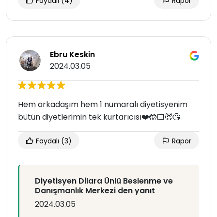
Faydalı
(4)
Rapor
Ebru Keskin
2024.03.05
Hem arkadaşım hem 1 numaralı diyetisyenim
bütün diyetlerimin tek kurtarıcısı❤️🤲🏻😇😘
Faydalı
(3)
Rapor
Diyetisyen Dilara Ünlü Beslenme ve
Danışmanlık Merkezi den yanıt
2024.03.05