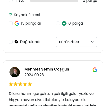
1 star
0 parça
Kaynak filtresi
13 parçalar
0 parça
Doğrulandı
Mehmet Semih Coşgun
2024.09.28
Dilara hanım gerçekten çok ilgili güler yüzlü ve
hiç yormayan diyet listeleriyle kolayca kilo
vermenizi sağlıyor şimdiye kadarki emekleri için