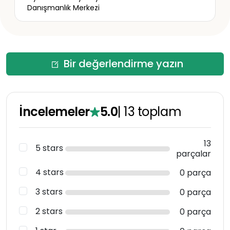
Danışmanlık Merkezi
Bir değerlendirme yazın
İncelemeler
5.0
|
13
toplam
13
5 stars
parçalar
4 stars
0 parça
3 stars
0 parça
2 stars
0 parça