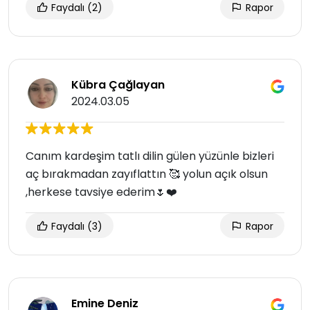
Faydalı
(2)
Rapor
Kübra Çağlayan
2024.03.05
Canım kardeşim tatlı dilin gülen yüzünle bizleri
aç bırakmadan zayıflattın 🥰 yolun açık olsun
,herkese tavsiye ederim🌷❤️
Faydalı
(3)
Rapor
Emine Deniz