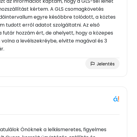
zt az információt kaptam, hogy a GLS-sel lehet
zhozszállítást kértem. A GLS csomagkövetés
időintervallum egyre későbbre tolódott, a köztes
 tudott erről adatot szolgáltatni. Az első
futár hozzám ért, de ahelyett, hogy a közepes
lna a levélszekréybe, elvitte magával és 3
r.
Jelentés
tulálok Önöknek a lelkiismeretes, figyelmes