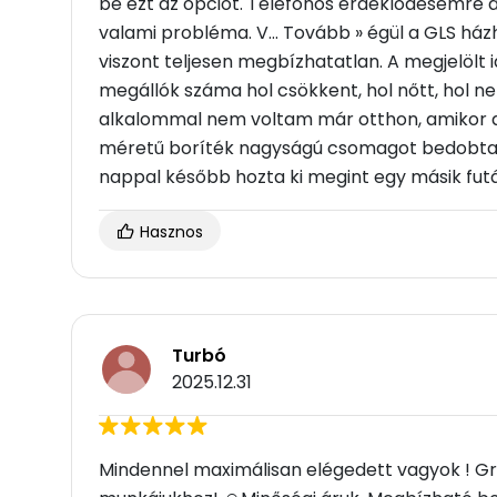
be ezt az opciót. Telefonos érdeklődésemre a
valami probléma. V... Tovább » égül a GLS há
viszont teljesen megbízhatatlan. A megjelölt 
megállók száma hol csökkent, hol nőtt, hol nem
alkalommal nem voltam már otthon, amikor a 
méretű boríték nagyságú csomagot bedobta vo
nappal később hozta ki megint egy másik futá
Hasznos
Turbó
2025.12.31
Mindennel maximálisan elégedett vagyok ! Gra