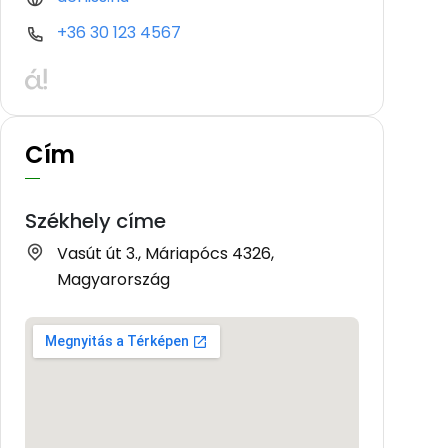
+36 30 123 4567
Cím
Székhely címe
Vasút út 3., Máriapócs 4326,
Magyarország