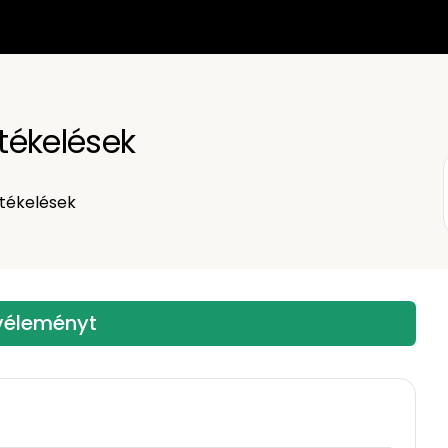
rtékelések
tékelések
 véleményt