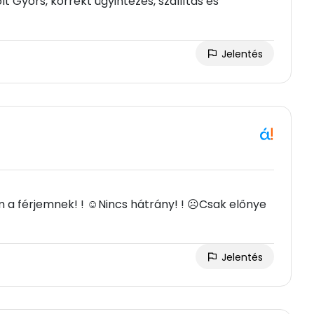
 Gyors, korrekt ügyintézés, szállítás és
Jelentés
m a férjemnek! ! ☺Nincs hátrány! ! ☹Csak előnye
Jelentés