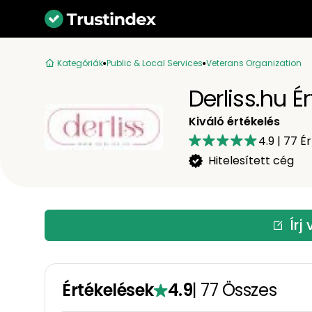
Kategóriák
Public & Local Services
Veterans Organization
Derliss.hu É
Kiváló értékelés
4.9
|
77
Ér
Hitelesített cég
Írj
Értékelések
4.9
|
77
Összes