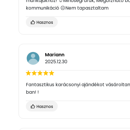
munkájukhoz! ☺Minőségi áruk, Megbízható bolt
kommunikáció ☹Nem tapasztaltam
Hasznos
Mariann
2025.12.30
Fantasztikus karácsonyi ajándékot vásárolta
ban! !
Hasznos