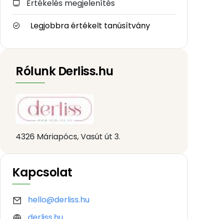
Értékelés megjelenítés
Legjobbra értékelt tanúsítvány
Rólunk Derliss.hu
4326 Máriapócs, Vasút út 3.
Kapcsolat
hello@derliss.hu
derliss.hu