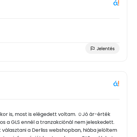
Jelentés
or is, most is elégedett voltam. ☺Jó ár-érték
nos a GLS ennél a tranzakciónál nem jeleskedett.
álasztani a Derliss webshopban, hiába jelöltem