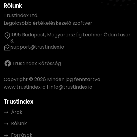
Rólunk
Trustindex Ltd.
Legolcsóbb értékeléskezelő szoftver
1095 Budapest, Magyarország Lechner Ödön fasor
3.
support@trustindex.io
Trustindex Közösség
Copyright © 2026 Minden jog fenntartva
www.trustindex.io
|
info@trustindex.io
Trustindex
Árak
Rólunk
Források