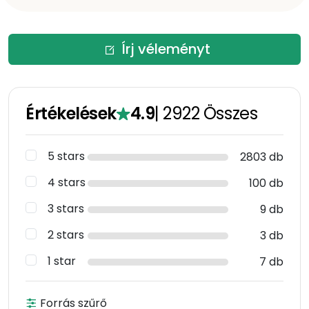
Írj véleményt
Értékelések
4.9
|
2922
Összes
5 stars
2803 db
4 stars
100 db
3 stars
9 db
2 stars
3 db
1 star
7 db
Forrás szűrő