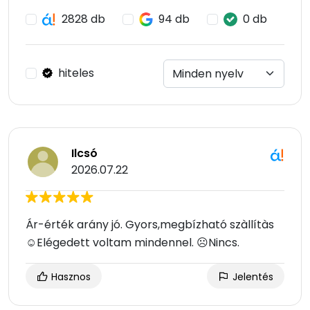
2828 db
94 db
0 db
hiteles
Ilcsó
2026.07.22
Ár-érték arány jó. Gyors,megbízható szàllítàs
☺Elégedett voltam mindennel. ☹Nincs.
Hasznos
Jelentés