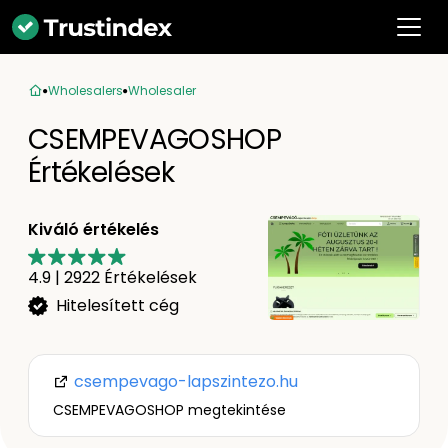
Wholesalers
Wholesaler
CSEMPEVAGOSHOP
Értékelések
Kiváló értékelés
4.9
|
2922
Értékelések
Hitelesített cég
csempevago-lapszintezo.hu
CSEMPEVAGOSHOP megtekintése