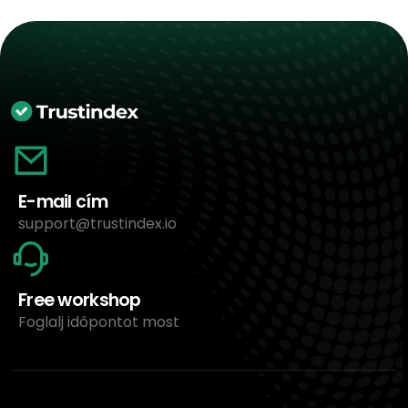
E-mail cím
support@trustindex.io
Free workshop
Foglalj időpontot most