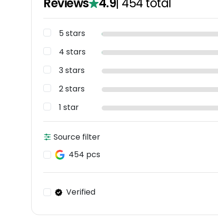
Reviews
4.9
|
454
total
5 stars
4 stars
3 stars
2 stars
1 star
Source filter
454 pcs
Verified