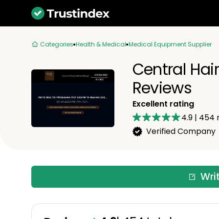
Categories
Health & Medical
Medical Equipment Supplier
Central Hair
Reviews
Excellent rating
4.9
|
454
r
Verified Company
Wri