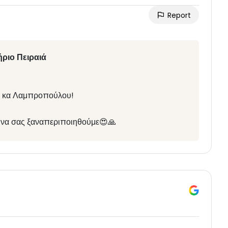
Report
ριο Πειραιά
ια κα Λαμπροπούλου!
ό να σας ξαναπεριποιηθούμε😍🙏