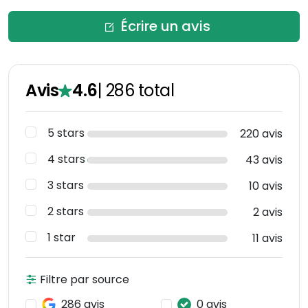
Écrire un avis
Avis
4.6
|
286
total
5 stars
220 avis
4 stars
43 avis
3 stars
10 avis
2 stars
2 avis
1 star
11 avis
Filtre par source
286 avis
0 avis