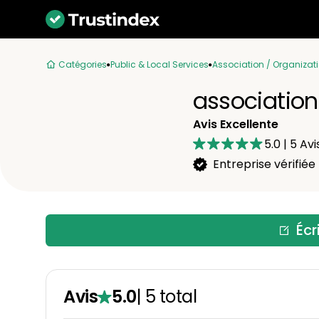
Catégories
Public & Local Services
Association / Organizat
association
Avis Excellente
5.0
|
5
Avi
Entreprise vérifiée
Écr
Avis
5.0
|
5
total