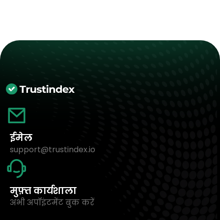
ईमेल
support@trustindex.io
मुफ़्त कार्यशाला
अभी अपॉइंटमेंट बुक करें