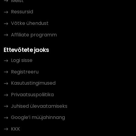
Meist
Ressursid
Võtke ühendust
Affiliate programm
Ettevõtete jaoks
Logi sisse
Registreeru
Kasutustingimused
Privaatsuspoliitika
Juhised ülevaatamiseks
Google’i müüjahinnang
KKK