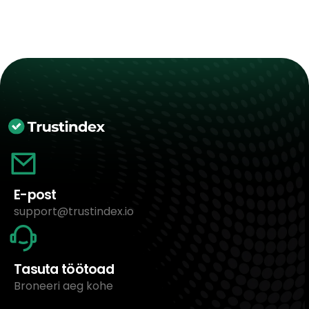
E-post
support@trustindex.io
Tasuta töötoad
Broneeri aeg kohe