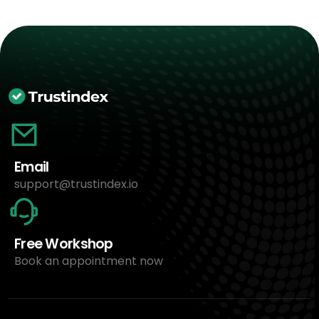
Email
support@trustindex.io
Free Workshop
Book an appointment now