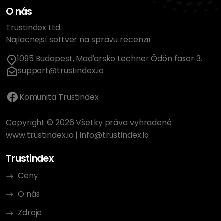
O nás
Trustindex Ltd.
Najlacnejší softvér na správu recenzií
1095 Budapest, Maďarsko Lechner Ödön fasor 3.
support@trustindex.io
Komunita Trustindex
Copyright © 2026 Všetky práva vyhradené
www.trustindex.io
|
info@trustindex.io
Trustindex
Ceny
O nás
Zdroje