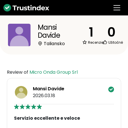
Mansi
1
0
Davide
Recenzie
Užitočné
Taliansko
Review of
Micro Onda Group Srl
Mansi Davide
2026.03.18
Servizio eccellente e veloce