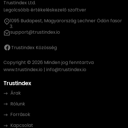
Trustindex Ltd.
Legolcsóbb értékeléskezelő szoftver
1095 Budapest, Magyarország Lechner Ödön fasor
3.
support@trustindex.io
Trustindex Közösség
Copyright © 2026 Minden jog fenntartva
www.trustindex.io
|
info@trustindex.io
Trustindex
Árak
Rólunk
Források
Kapcsolat