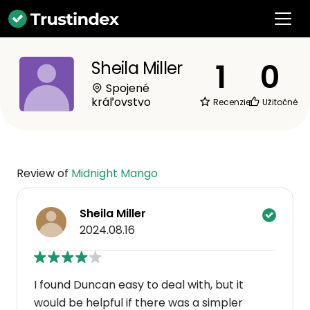
1
0
Sheila Miller
Spojené
kráľovstvo
Recenzie
Užitočné
Review of
Midnight Mango
Sheila Miller
2024.08.16
I found Duncan easy to deal with, but it
would be helpful if there was a simpler