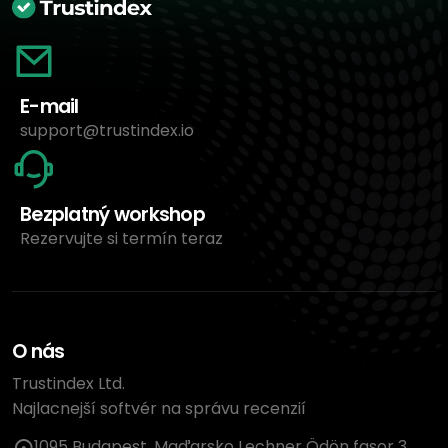
E-mail
support@trustindex.io
Bezplatný workshop
Rezervujte si termín teraz
O nás
Trustindex Ltd.
Najlacnejší softvér na správu recenzií
1095 Budapest, Maďarsko Lechner Ödön fasor 3.