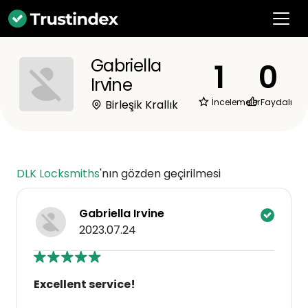
Gabriella
1
0
Irvine
İncelemeler
Faydalı
Birleşik Krallık
DLK Locksmiths
'nın gözden geçirilmesi
Gabriella Irvine
2023.07.24
Excellent service!