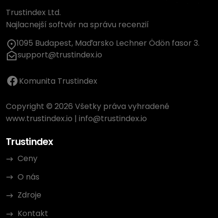
Trustindex Ltd.
Najlacnejší softvér na správu recenzií
1095 Budapest, Maďarsko Lechner Ödön fasor 3.
support@trustindex.io
Komunita Trustindex
Copyright © 2026 Všetky práva vyhradené
www.trustindex.io
|
info@trustindex.io
Trustindex
Ceny
O nás
Zdroje
Kontakt