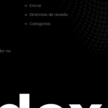
Entrar
Diretrizes de revisão
Categorias
dor no