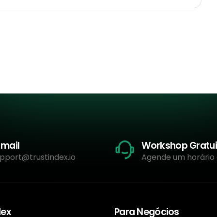
-mail
Workshop Gratui
pport@trustindex.io
Agende um horário
dex
Para Negócios