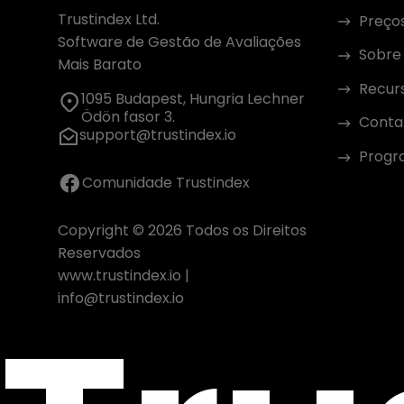
Trustindex Ltd.
Preço
Software de Gestão de Avaliações
Sobre
Mais Barato
Recur
1095 Budapest, Hungria Lechner
Ödön fasor 3.
Conta
support@trustindex.io
Progra
Comunidade Trustindex
Copyright © 2026 Todos os Direitos
Reservados
www.trustindex.io
|
info@trustindex.io