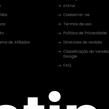
s
Entrar
 Nós
Cadastrar-se
sos
Termos de uso
to
Política de Privacidade
ma de Afiliados
Diretrizes de revisão
Classificação do Vende
Google
FAQ