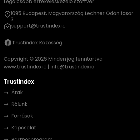
Legolcsóbb értékeléskezelő szoftver
1095 Budapest, Magyarország Lechner Ödön fasor
3.
support@trustindex.io
Trustindex Közösség
Copyright © 2026 Minden jog fenntartva
www.trustindex.io
|
info@trustindex.io
Trustindex
Árak
Rólunk
Források
Kapcsolat
Partnerprogram