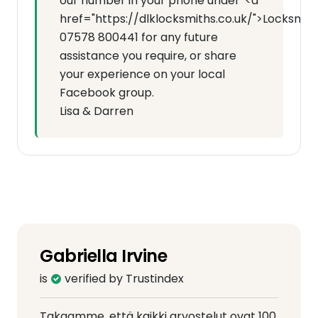
our number in your phone under '<a
href="https://dlklocksmiths.co.uk/">Locksmit
07578 800441 for any future
assistance you require, or share
your experience on your local
Facebook group.
Lisa & Darren
Gabriella Irvine
is
verified by Trustindex
Takaamme, että kaikki arvostelut ovat 100