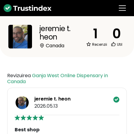
jeremie t.
1
0
heon
Recenzii
Util
Canada
Revizuirea
Ganja West Online Dispensary in
Canada
jeremie t. heon
2026.05.13
Best shop