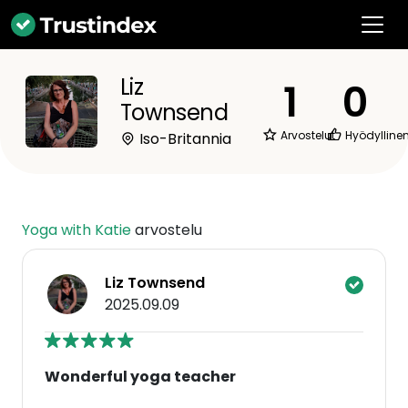
Liz
1
0
Townsend
Arvostelut
Hyödylline
Iso-Britannia
Yoga with Katie
arvostelu
Liz Townsend
2025.09.09
Wonderful yoga teacher