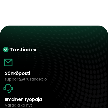
Sähköposti
support@trustindex.io
Ilmainen työpaja
Varaa aika nyt