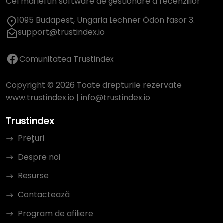
Cel mai ieftin software de gestionare a recenziilor
1095 Budapest, Ungaria Lechner Ödön fasor 3.
support@trustindex.io
Comunitatea Trustindex
Copyright © 2026 Toate drepturile rezervate
www.trustindex.io
|
info@trustindex.io
Trustindex
Prețuri
Despre noi
Resurse
Contactează
Program de afiliere