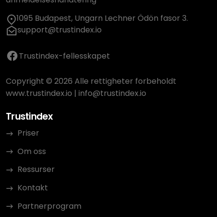
1095 Budapest, Ungarn Lechner Ödön fasor 3.
support@trustindex.io
Trustindex-fellesskapet
Copyright © 2026 Alle rettigheter forbeholdt
www.trustindex.io
|
info@trustindex.io
Trustindex
Priser
Om oss
Ressurser
Kontakt
Partnerprogram