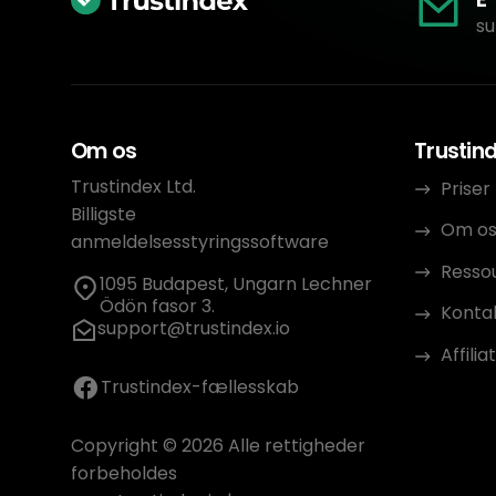
su
Om os
Trustin
Trustindex Ltd.
Priser
Billigste
Om o
anmeldelsesstyringssoftware
Resso
1095 Budapest, Ungarn Lechner
Ödön fasor 3.
Konta
support@trustindex.io
Affili
Trustindex-fællesskab
Copyright © 2026 Alle rettigheder
forbeholdes