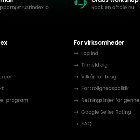
pport@trustindex.io
Book en aftale nu
dex
For virksomheder
Log ind
s
Tilmeld dig
urcer
Vilkår for brug
kt
Fortrolighedspolitik
ate-program
Retningslinjer for gen
Google Seller Rating
FAQ