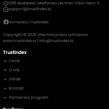
1095 Budapest, Maďarsko Lechner Ödön fasor 3.
support@trustindex.io
Komunita Trustindex
Copyright © 2026 Všechna práva vyhrazena
www.trustindex.io
|
info@trustindex.io
Trustindex
Ceník
O nás
Zdroje
Kontakt
Partnerský program