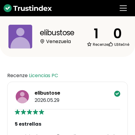
1
0
elibustose
Venezuela
Recenze
Užitečné
Recenze
Licencias PC
elibustose
2026.05.29
5 estrellas