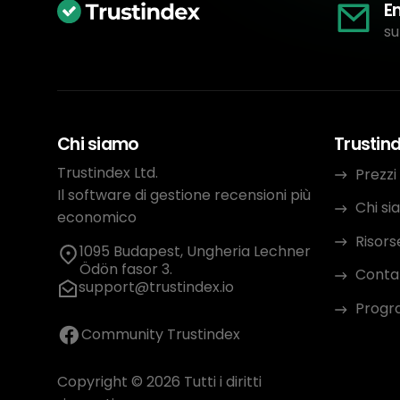
E
su
Chi siamo
Trustin
Trustindex Ltd.
Prezzi
Il software di gestione recensioni più
Chi s
economico
Risors
1095 Budapest, Ungheria Lechner
Ödön fasor 3.
Conta
support@trustindex.io
Progra
Community Trustindex
Copyright © 2026 Tutti i diritti