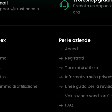
mail
Prenota un appun
pport@trustindex.io
ora
dex
Per le aziende
Accedi
iamo
Registrati
e
Termini di utilizzo
tto
Informativa sulla privac
mma di affiliazione
Linee guida per la revisi
Valutazione venditori G
FAQ