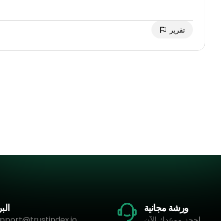
تقرير
ورشة مجانية
البر
احجز موعدك الآن
pport@trustindex.io