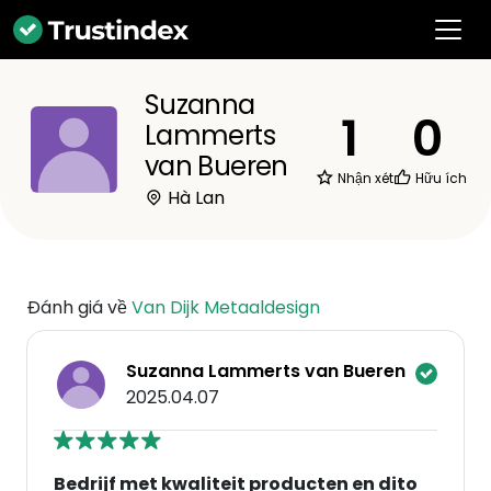
Suzanna
1
0
Lammerts
van Bueren
Nhận xét
Hữu ích
Hà Lan
Đánh giá về
Van Dijk Metaaldesign
Suzanna Lammerts van Bueren
2025.04.07
Bedrijf met kwaliteit producten en dito