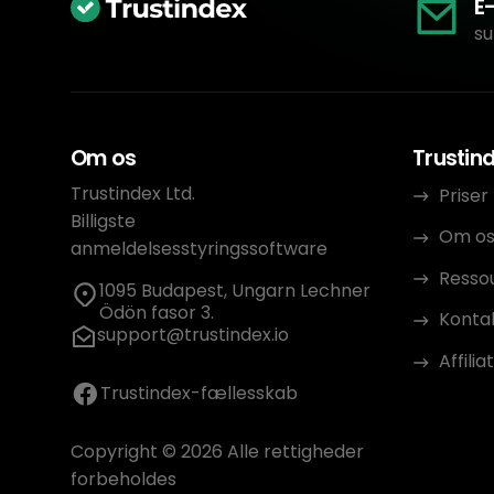
E
su
Om os
Trustin
Trustindex Ltd.
Priser
Billigste
Om o
anmeldelsesstyringssoftware
Resso
1095 Budapest, Ungarn Lechner
Ödön fasor 3.
Konta
support@trustindex.io
Affili
Trustindex-fællesskab
Copyright © 2026 Alle rettigheder
forbeholdes