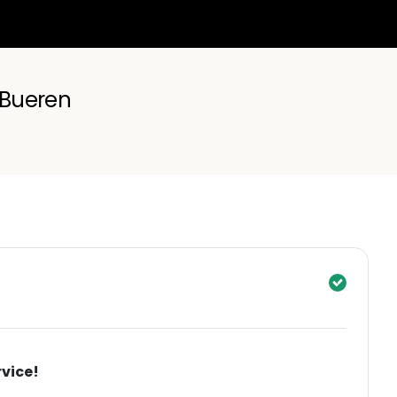
Bueren
rvice!