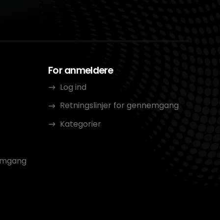
For anmeldere
Log ind
Retningslinjer for gennemgang
Kategorier
nemgang