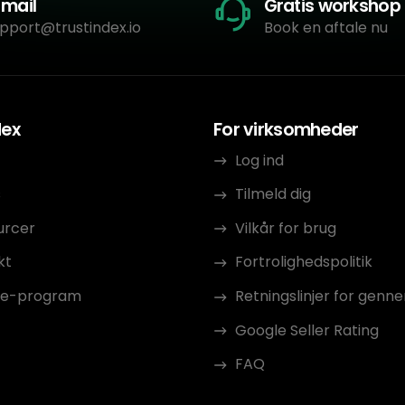
-mail
Gratis workshop
pport@trustindex.io
Book en aftale nu
dex
For virksomheder
Log ind
s
Tilmeld dig
urcer
Vilkår for brug
kt
Fortrolighedspolitik
ate-program
Retningslinjer for gen
Google Seller Rating
FAQ