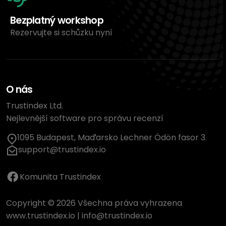
Bezplatný workshop
Rezervujte si schůzku nyní
O nás
Trustindex Ltd.
Nejlevnější software pro správu recenzí
1095 Budapest, Maďarsko Lechner Ödön fasor 3.
support@trustindex.io
Komunita Trustindex
Copyright © 2026 Všechna práva vyhrazena
www.trustindex.io
|
info@trustindex.io