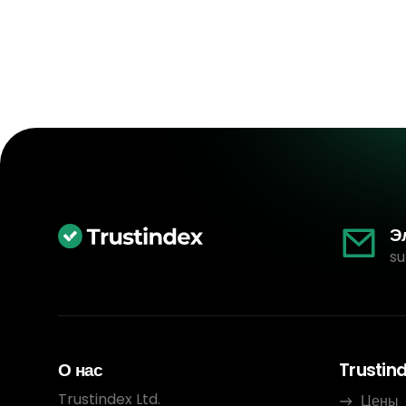
Э
su
О нас
Trustin
Trustindex Ltd.
Цены