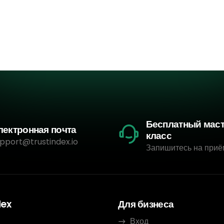
Бесплатный мас
лектронная почта
класс
pport@trustindex.io
Запишитесь на приё
dex
Для бизнеса
Вход