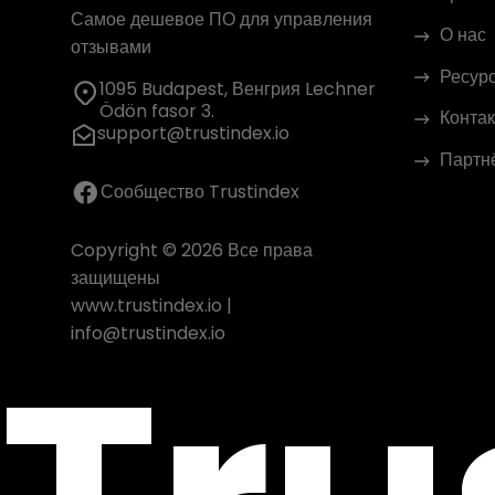
Самое дешевое ПО для управления
О нас
отзывами
Ресур
1095 Budapest, Венгрия Lechner
Ödön fasor 3.
Контак
support@trustindex.io
Партн
Сообщество Trustindex
Copyright © 2026 Все права
защищены
www.trustindex.io
|
info@trustindex.io