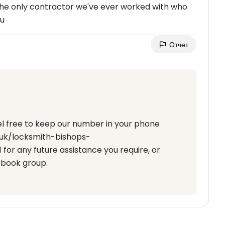
 the only contractor we've ever worked with who
ou
Отчет
eel free to keep our number in your phone
o.uk/locksmith-bishops-
for any future assistance you require, or
ebook group.