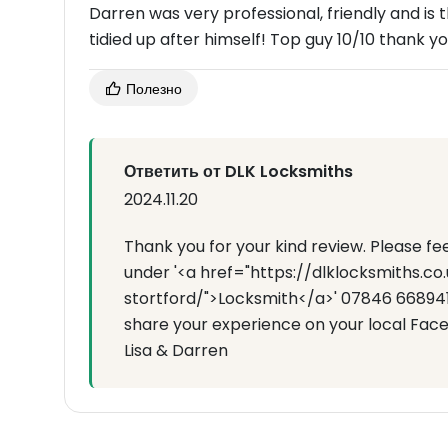
Darren was very professional, friendly and is
tidied up after himself! Top guy 10/10 thank y
Полезно
Ответить от DLK Locksmiths
2024.11.20
Thank you for your kind review. Please f
under '<a href="https://dlklocksmiths.c
stortford/">Locksmith</a>' 07846 668941 
share your experience on your local Fac
Lisa & Darren