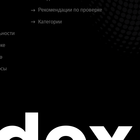
Рекомендации по проверке
Категории
ьности
ке
e
осы