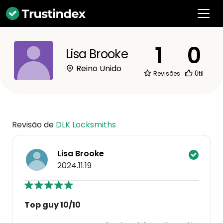
1
0
Lisa Brooke
Reino Unido
Revisões
Útil
Revisão de
DLK Locksmiths
Lisa Brooke
2024.11.19
Top guy 10/10