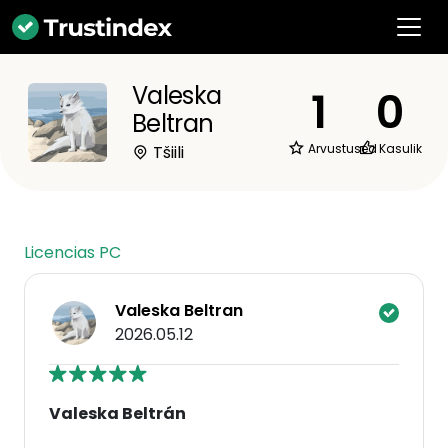
Valeska
1
0
Beltran
Arvustused
Kasulik
Tšiili
Licencias PC
Valeska Beltran
2026.05.12
Valeska Beltrán