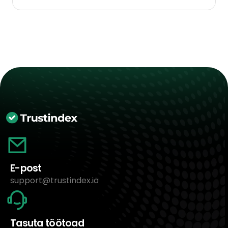
E-post
support@trustindex.io
Tasuta töötoad