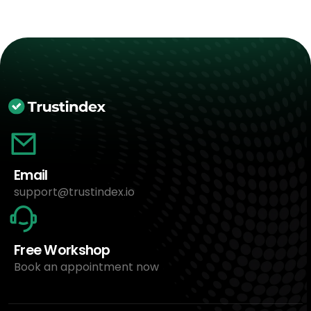
Email
support@trustindex.io
Free Workshop
Book an appointment now