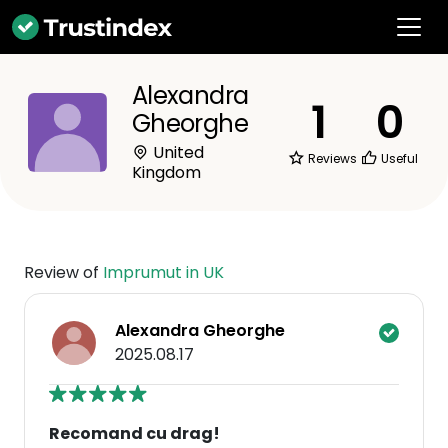
Alexandra
1
0
Gheorghe
United
Reviews
Useful
Kingdom
Review of
Imprumut in UK
Alexandra Gheorghe
2025.08.17
Recomand cu drag!