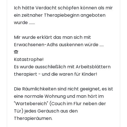
Ich hätte Verdacht schöpfen können als mir
ein zeitnaher Therapiebeginn angeboten
wurde .......
Mir wurde erklärt das man sich mit
Erwachsenen-Adhs auskennen würde .....
🙈
Katastrophe!
Es wurde ausschließlich mit Arbeitsblättern
therapiert - und die waren für Kinder!
Die Räumlichkeiten sind nicht geeignet, es ist
eine normale Wohnung und man hört im
"Wartebereich" (Couch im Flur neben der
Tür) jedes Geräusch aus den
Therapieräumen.