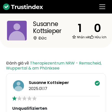
Susanne
1
0
Kottsieper
Nhận xét
Hữu ích
Đức
Đánh giá về
Therapiezentrum NRW - Remscheid,
Wuppertal & am Phönixsee
Susanne Kottsieper
2025.01.17
Unqualifizierten