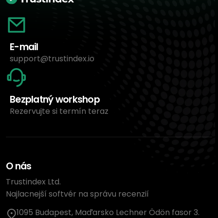
E-mail
support@trustindex.io
Bezplatný workshop
Rezervujte si termín teraz
O nás
Trustindex Ltd.
Najlacnejší softvér na správu recenzií
1095 Budapest, Maďarsko Lechner Ödön fasor 3.