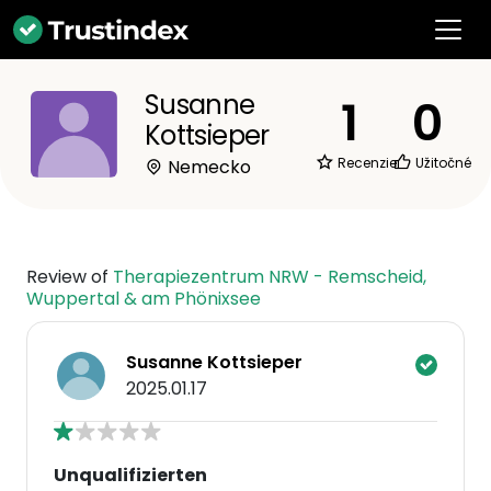
Susanne
1
0
Kottsieper
Recenzie
Užitočné
Nemecko
Review of
Therapiezentrum NRW - Remscheid,
Wuppertal & am Phönixsee
Susanne Kottsieper
2025.01.17
Unqualifizierten